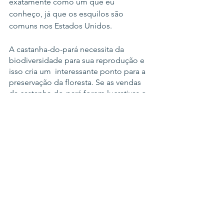
exatamente como um que eu 
conheço, já que os esquilos são 
comuns nos Estados Unidos.
A castanha-do-pará necessita da 
biodiversidade para sua reprodução e 
isso cria um  interessante ponto para a 
preservação da floresta. Se as vendas 
da castanha-do-pará forem lucrativas o 
suficiente, manter as florestas em suas 
propriedades renderá mais dinheiro 
aos agricultores do que cortar a 
floresta para cultivar outra coisa. Mas o 
incentivo de altos lucros também pode 
levar à coleta ilegal de castanheiras 
silvestres em áreas protegidas, 
evidenciada pela pilha de frutos vazios 
na reserva. Durante nosso passeio, 
Alfredo apontou os grandes buracos 
esculpidos nos frutos e que eles 