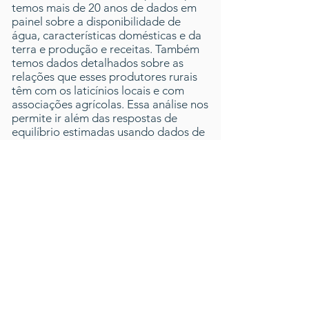
temos mais de 20 anos de dados em
painel sobre a disponibilidade de
água, características domésticas e da
terra e produção e receitas. Também
temos dados detalhados sobre as
relações que esses produtores rurais
têm com os laticínios locais e com
associações agrícolas. Essa análise nos
permite ir além das respostas de
equilíbrio estimadas usando dados de
corte transversal para comparar
respostas de curto e longo prazo a
mudanças nos insumos de água e
estimar dinâmicas de feedbacks entre
a escolha do sistema de produção e as
rendas agrícolas.