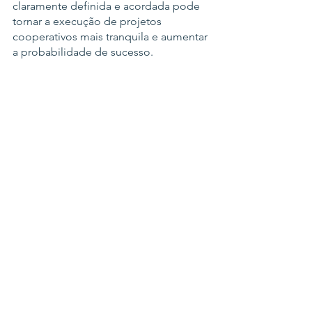
claramente definida e acordada pode 
tornar a execução de projetos 
cooperativos mais tranquila e aumentar 
a probabilidade de sucesso.
Por que você acha que o projeto é 
importante?
Este projeto é importante para 
compreender as interações entre 
humanos, terra e hidroclima em uma 
região agrícola importante na 
Amazônia. Também aumenta a 
colaboração e a diversidade na 
pesquisa ao envolver professores, 
pesquisadores, estudantes de 
instituições americanas e brasileiras.
Português
Perfis dos Pesquisadores